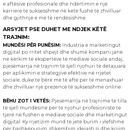
e aftësive profesionale dhe ndërtimin e një
karriere të suksesshme në këtë fushë të zhvilluar
dhe gjithnjë e më të rëndësishme.
ARSYJET PSE DUHET ME NDJEK KËTË
TRAJNIM:
MUNDËSI PËR PUNËSIM:
Industria e marketingut
digjital po rritet shpejt dhe shumë kompani janë
në kërkim të ekspertëve të mediave sociale andaj,
pjesëmarrja në trajnim të sjell njohuri të detajuara
për aplikimin e strategjive efektive në rrjetet
sociale, duke të bërë më të aftë për të menaxhuar
dhe zhvilluar një prezencë të suksesshme online.
BËHU ZOT I VETËS:
Pjesëmarrja në trajnime të tilla
të sjell mundësinë për të njohur profesionistë të
tjerë në fushën e mediave sociale dhe marketingut
digjital. Ky rrjetizim mund të jetë burim i vlefshme
për bashkëpunim, shkëmbim idejash si dhe krijim