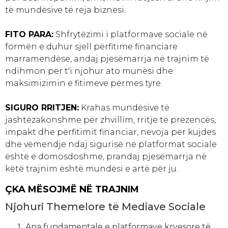
të mundësive të reja biznesi.
FITO PARA:
Shfrytëzimi i platformave sociale në
formën e duhur sjell përfitime financiare
marramendëse, andaj pjesëmarrja në trajnim të
ndihmon për t'i njohur ato munësi dhe
maksimizimin e fitimeve përmes tyre.
SIGURO RRITJEN:
Krahas mundësive të
jashtëzakonshme për zhvillim, rritje të prezencës,
impakt dhe përfitimit financiar, nevoja për kujdes
dhe vëmendje ndaj sigurisë në platformat sociale
është e domosdoshme, prandaj pjesëmarrja në
këtë trajnim është mundësi e artë për ju.
ÇKA MËSOJMË NË TRAJNIM
Njohuri Themelore të Mediave Sociale
Ana fundamentale e platformave kryesore të