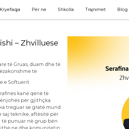
Kryefaqja
Për ne
Shkolla
Trajnimet
Blog
shi – Zhvilluese
re të Gruas, duam dhe të
tëzakonshme të:
e e Softuerit
erafinës kanë qenë të
ënjohës për gjithçka.
 ka treguar se gratë mund
 saj teknike, aftësitë për
r të punuar në grup bën
gjithë ne dhe komunitetin