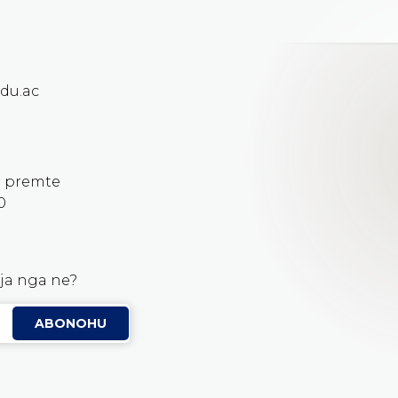
du.ac
E premte
0
eja nga ne?