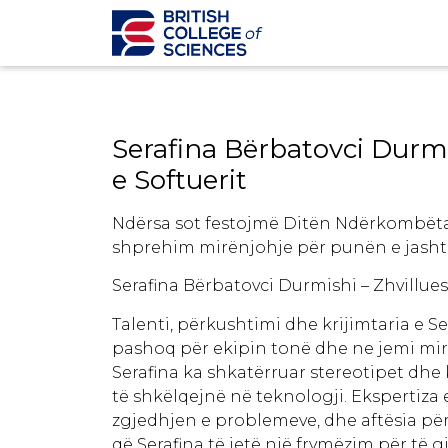
Serafina Bërbatovci Durmi
e Softuerit
Ndërsa sot festojmë Ditën Ndërkombëta
shprehim mirënjohje për punën e jash
Serafina Bërbatovci Durmishi – Zhvillues
Talenti, përkushtimi dhe krijimtaria e S
pashoq për ekipin tonë dhe ne jemi mir
Serafina ka shkatërruar stereotipet dhe
të shkëlqejnë në teknologji. Ekspertiza e
zgjedhjen e problemeve, dhe aftësia pë
që Serafina të jetë një frymëzim për të 